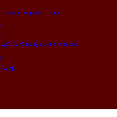
оценка пожарного риска)
и
и
 действий по тушению пожаров
й
 по ПБ
рь мы работаем и в г. 